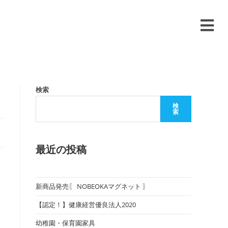
検索
検
索
最近の投稿
新商品発売〖 NOBEOKAマグネット 〗
【認定！】健康経営優良法人2020
幼稚園・保育園家具