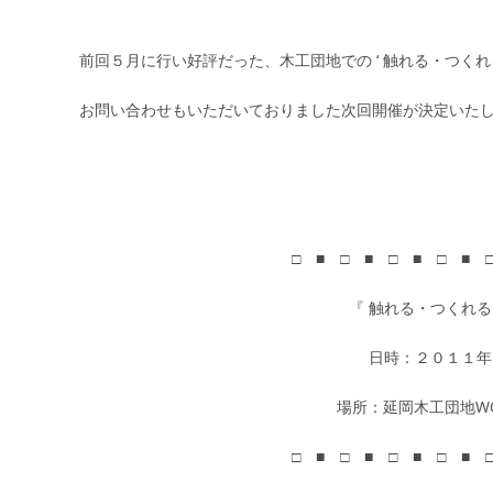
前回５月に行い好評だった、木工団地での ‘ 触れる・つくれ
お問い合わせもいただいておりました次回開催が決定いた
□ ■ □ ■ □ ■ □ ■ 
『 触れる・つくれる 
日時：２０１１年
場所：延岡木工団地WOO
□ ■ □ ■ □ ■ □ ■ 