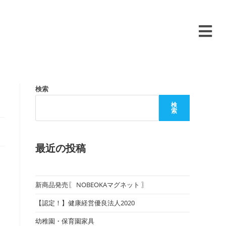
検索
検
索
最近の投稿
新商品発売〖 NOBEOKAマグネット 〗
【認定！】健康経営優良法人2020
幼稚園・保育園家具