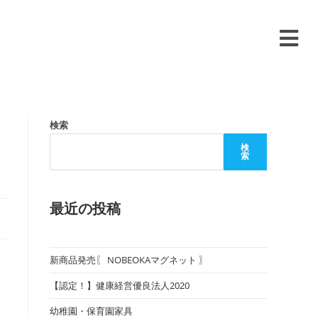
検索
検
索
最近の投稿
新商品発売〖 NOBEOKAマグネット 〗
【認定！】健康経営優良法人2020
幼稚園・保育園家具