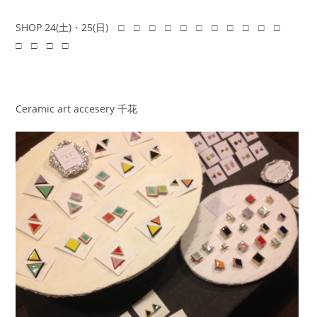
SHOP 24(土)・25(日) □ □ □ □ □ □ □ □ □ □ □
□ □ □ □
Ceramic art accesery 千花