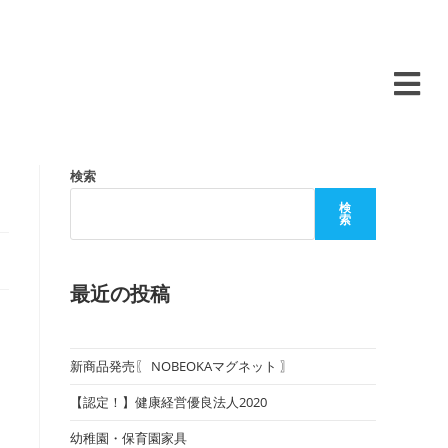
検索
検
索
最近の投稿
新商品発売〖 NOBEOKAマグネット 〗
【認定！】健康経営優良法人2020
幼稚園・保育園家具